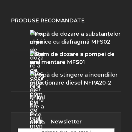
PRODUSE RECOMANDATE
Pompă de dozare a substanțelor
chimice cu diafragmă MFS02
Sistem de dozare a pompei de
realimentare MFS01
Pompă de stingere a incendiilor
cu acționare diesel NFPA20-2
Newsletter
Adresa