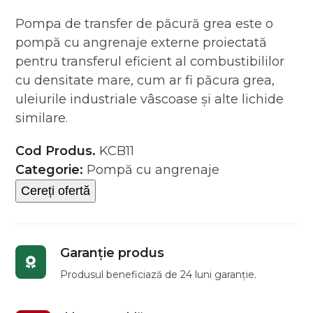
Evaluat
la
Pompa de transfer de păcură grea este o
0
pompă cu angrenaje externe proiectată
din
5
pentru transferul eficient al combustibililor
cu densitate mare, cum ar fi păcura grea,
uleiurile industriale vâscoase și alte lichide
similare.
Cod Produs.
KCB11
Categorie:
Pompă cu angrenaje
Cereți ofertă
Garanție produs
Produsul beneficiază de 24 luni garanție.