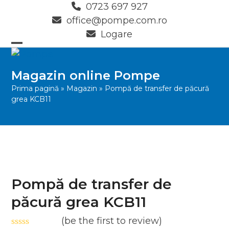
Skip
0723 697 927
to
office@pompe.com.ro
content
Logare
Open
Close
mobile
mobile
Magazin online Pompe
menu
menu
Prima pagină
»
Magazin
»
Pompă de transfer de păcură
grea KCB11
Pompă de transfer de
păcură grea KCB11
(
be the first to review
)