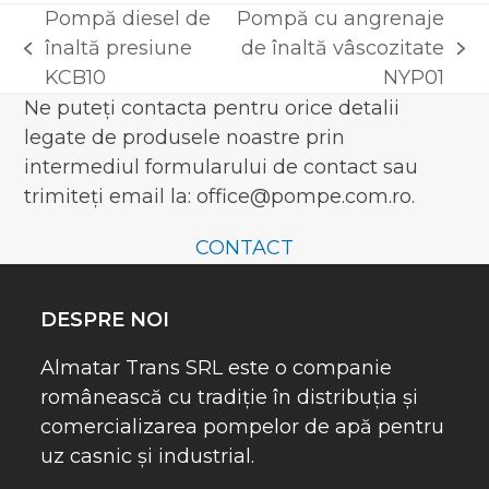
Pompă diesel de
Pompă cu angrenaje
înaltă presiune
de înaltă vâscozitate
previous
next
KCB10
NYP01
post:
post:
Ne puteți contacta pentru orice detalii
legate de produsele noastre prin
intermediul formularului de contact sau
trimiteți email la: office@pompe.com.ro.
CONTACT
DESPRE NOI
Almatar Trans SRL este o companie
românească cu tradiție în distribuția și
comercializarea pompelor de apă pentru
uz casnic și industrial.