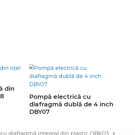
ă din
08
Pompă electrică cu
diafragmă dublă de 4 inch
DBY07
u diafragmă integral din plastic QBK03