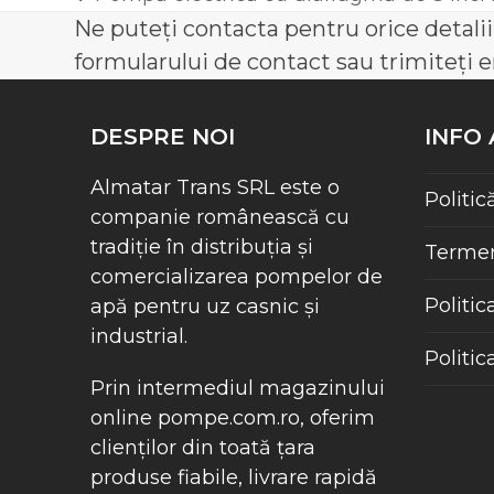
previous
Ne puteți contacta pentru orice detali
post:
formularului de contact sau trimiteți 
DESPRE NOI
INFO
Almatar Trans SRL este o
Politic
companie românească cu
tradiție în distribuția și
Termeni
comercializarea pompelor de
Politic
apă pentru uz casnic și
industrial.
Politic
Prin intermediul magazinului
online
pompe.com.ro
, oferim
clienților din toată țara
produse fiabile, livrare rapidă