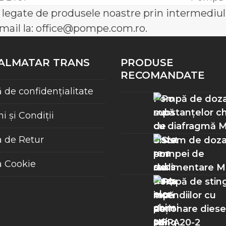
next
i legate de produsele noastre prin intermediul
post:
email la: office@pompe.com.ro.
 ALMATAR TRANS
PRODUSE
RECOMANDATE
ă de confidențialitate
Pompă de doza
substanțelor c
 și Condiții
cu diafragmă 
a de Retur
Sistem de doza
pompei de
a Cookie
realimentare 
Pompă de stin
incendiilor cu
acționare diese
NFPA20-2