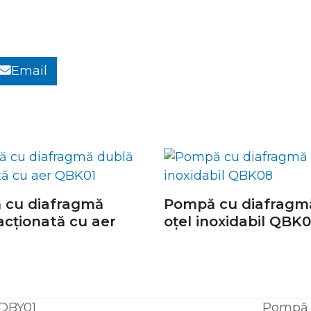
Email
 cu diafragmă
Pompă cu diafragm
acționată cu aer
oțel inoxidabil QBK
 DBY01
Pompă c