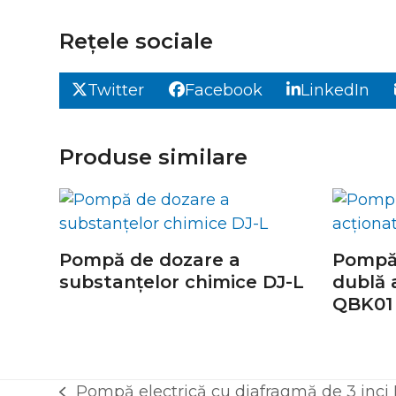
Rețele sociale
Twitter
Facebook
LinkedIn
Produse similare
Pompă de dozare a
Pompă
substanțelor chimice DJ-L
dublă 
QBK01
Pompă electrică cu diafragmă de 3 inci