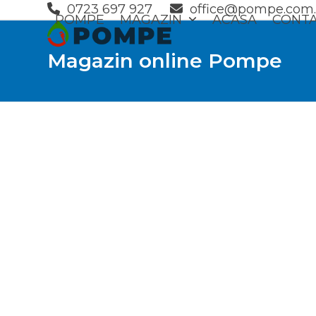
Skip
0723 697 927
office@pompe.com.
POMPE
MAGAZIN
ACASA
CONT
to
content
Magazin online Pompe