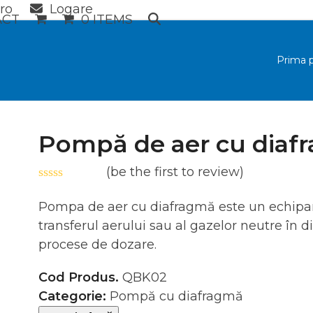
ro
Logare
ACT
0 ITEMS
Prima 
Pompă de aer cu dia
(
be the first to review
)
Evaluat
la
Pompa de aer cu diafragmă este un echip
0
transferul aerului sau al gazelor neutre în di
din
5
procese de dozare.
Cod Produs.
QBK02
Categorie:
Pompă cu diafragmă