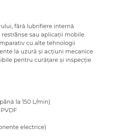
ului, fără lubrifiere internă
i restrânse sau aplicații mobile
parativ cu alte tehnologii
ente la uzură și acțiuni mecanice
ile pentru curățare și inspecție
(până la 150 L/min)
, PVDF
nente electrice)