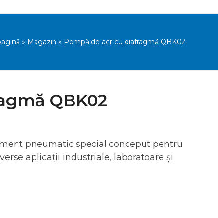
pagină
»
Magazin
»
Pompă de aer cu diafragmă QBK02
fragmă QBK02
ament pneumatic special conceput pentru
verse aplicații industriale, laboratoare și