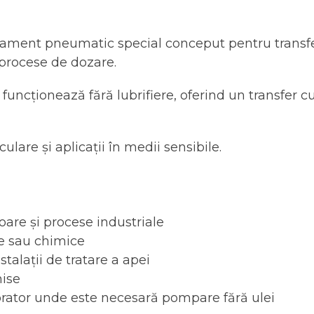
ment pneumatic special conceput pentru transferu
i procese de dozare.
ncționează fără lubrifiere, oferind un transfer cu
ulare și aplicații în medii sensibile.
oare și procese industriale
ce sau chimice
talații de tratare a apei
hise
borator unde este necesară pompare fără ulei