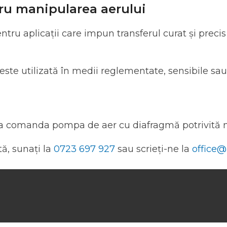
tru manipularea aerului
ru aplicații care impun transferul curat și precis
 este utilizată în medii reglementate, sensibile sau 
a comanda pompa de aer cu diafragmă potrivită n
ă, sunați la
0723 697 927
sau scrieți-ne la
office