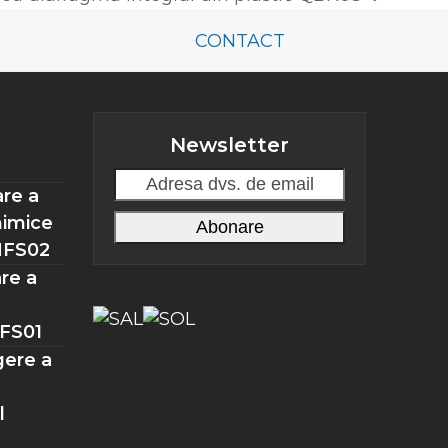
CONTACT
Newsletter
Adresa
re a
dvs.
himice
Abonare
de
MFS02
email
re a
MFS01
gere a
l